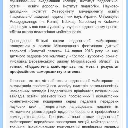
муніципальний академічний коледж, Інститут педагогічної
освіти і освіти дорослих, Інститут педагогіки, Науково-
дослідний інститут Університету менеджменту освіти
Національної академії педагогічних наук України, Uniwersytet
Pedagogicznego im. Komisji Edukacji Narodowej w Krakowie
запрошують вас взяти участь у науково-педагогічному проекті
«Літня школа педагогічної майстерності».
Проведення Літньої школи педагогічної майстерності
планується у рамках Міжнародного фестивалю дитячої
творчості «Золотий лелека» 1-4 липня 2015 року на базі
дитячого оздоровчого комплексу «Космос» курортної зони с.
Рибаківка Березанського району Миколаївської області, за
темою:
«Педагогічна майстерність як мета і результат
професійного саморозвитку вчителя»
.
Головною метою літньої школи педагогічної майстерності є
актуалізація професійного досвіду вчителів загальноосвітніх
навчальних закладів і педагогічних працівників позашкільних
закладів освіти, розвиток їхніх професійних і особистісних
компетентностей поширення серед педагогів передових
наукових ідей і теоретичних напрацювань, надання їм
методичних рекомендацій щодо неперервного професійного
самовдосконалення. Програма літньої школи педагогічної
майстерності передбачає проведення лекцій, майстер-класів,
тренінгів, індивідуальних консультацій провідними вченими