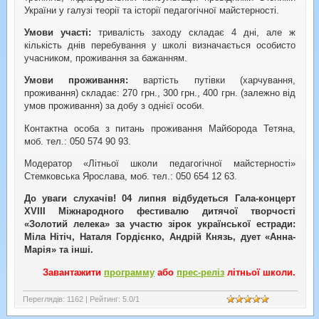
України у галузі теорії та історії педагогічної майстерності.
Умови участі:
тривалість заходу складає 4 дні, але ж
кількість днів перебування у школі визначається особисто
учасником, проживання за бажанням.
Умови проживання:
вартість путівки (харчування,
проживання) складає: 270 грн., 300 грн., 400 грн. (залежно від
умов проживання) за добу з однієї особи.
Контактна особа з питань проживання Майборода Тетяна,
моб. тел.: 050 574 90 93.
Модератор «Літньої школи педагогічної майстерності»
Стемковська Ярослава, моб. тел.: 050 654 12 63.
До уваги слухачів! 04 липня відбудеться Гала-концерт
XVIII Міжнародного фестивалю дитячої творчості
«Золотий лелека» за участю зірок української естради:
Міла Нітіч, Наталя Гордієнко, Андрій Князь, дует «Анна-
Марія» та інші.
Завантажити
программу
або
прес-реліз
літньої школи.
Переглядів
:
1162
|
Рейтинг
:
5.0
/
1