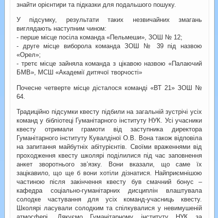
знайти орієнтири та підказки для подальшого пошуку.
У підсумку, результати таких незвичайних змагань
виглядають наступним чином:
- перше місце посіла команда «Пельмеши», ЗОШ № 12;
- друге місце виборола команда ЗОШ № 39 під назвою
«Орел»;
- третє місце зайняла команда з цікавою назвою «Палаючий
БМВ», МСШ «Академії дитячої творчості»
Почесне четверте місце дісталося команді «ВТ 21» ЗОШ №
64.
Традиційно підсумки квесту підбили на загальній зустрічі усіх
команд у бібліотеці Гуманітарного інституту НУК. Усі учасники
квесту отримали грамоти від заступника директора
Гуманітарного інституту Кувалдіної О.В. Вона також відповіла
на запитання майбутніх абітурієнтів. Своїми враженнями від
проходження квесту школярі поділилися під час заповнення
анкет зворотнього зв’язку. Вони вказали, що саме їх
зацікавило, що ще б вони хотіли дізнатися. Найприємнішою
частиною після закінчення квесту був смачний бонус –
кафедра соціально-гуманітарних дисциплін влаштувала
солодке частування для усіх команд-учасниць квесту.
Школярі ласували солодким та спілкувалися у невимушеній
атмосфері. Дякуємо Гуманітарному інституту НУК за