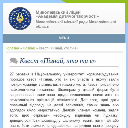
Миколаївський ліцей
«Академія дитячої творчості»
Миколаївської міської ради Миколаївської
області
MENU
Головна
»
Новини
» Квест «Пізнай, хто ти є»
Квест «Пізнай, хто ти є»
27 березня в Національному університеті кораблебудування
пройшов квест «Пізнай, хто ти є», участь в якому взяли
чотири команди з різних шкіл нашого міста. Квест присвячено
психологічним питанням. Школярам у цікавій формі були
запропоновані запитання щодо визначення психотипів та
психологічних орієнтацій особистості. Для того, щоб дати
правильні відповіді на деякі запитання, самих знань або
здогадок було недостатньо. Деяким членам команд, задля
того, щоб отримати необхідну відповідь чи підказку,
доводилося їсти шоколад у шаленому темпі, пити чай або
навіть їсти лимони, сподіваючись наприкінці цього процесу