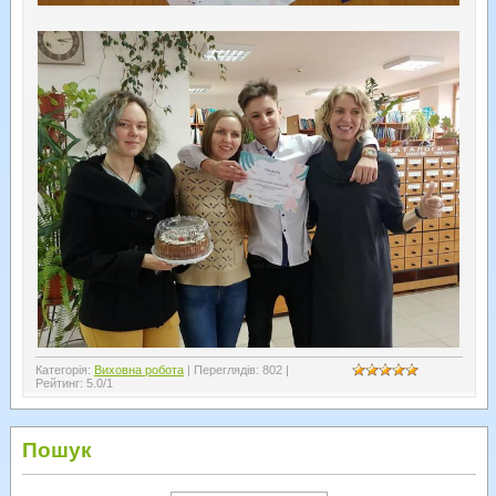
Категорія
:
Виховна робота
|
Переглядів
:
802
|
Рейтинг
:
5.0
/
1
Пошук