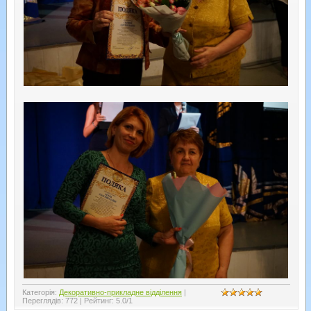
Категорія
:
Декоративно-прикладне відділення
|
Переглядів
:
772
|
Рейтинг
:
5.0
/
1