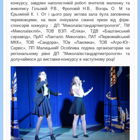
конкурсу, завдяки наполегливій роботі вчителів малюнку та
живопису Гільовій Р.В., Фроловій Н.В., Віхорь О. М та
Єрьоміній К. І. От і цього разу актова зала була заповнена
переможцями, на яких очікували смачні призи від фірм-
спонсорів конкурсу : ДП "Миколаївстандартметрологія", ТМ
«Миколаївхліб», ТОВ ВЗП «Еліка», ТДВ «Баштанський
сирзавод», ПрАТ «Лакталіс Миколаїв», ПАТ «Первомайський
МКК», ТОВ «Сандора», ТОв «Лакомка», ТОВ «Агро-Юг-
Сервіс», ПП Малицький! Особлива подяка організаторам на
регіональному рівні ДП "Миколаївстандартметрологія» та
долучаймося до виставки-конкурсу в наступному році!