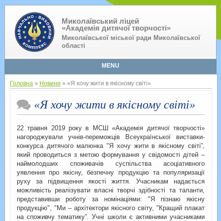
Миколаївський ліцей
«Академія дитячої творчості»
Миколаївської міської ради Миколаївської
області
MENU
Головна
»
Новини
» «Я хочу жити в якісному світі»
«Я хочу жити в якісному світі»
22 травня 2019 року в МСШ «Академія дитячої творчості»
нагороджували учнів-переможців Всеукраїнської виставки-
конкурса дитячого малюнка "Я хочу жити в якісному світі”,
який проводиться з метою формування у свідомості дітей –
наймолодших споживачів суспільства асоціативного
уявлення про якісну, безпечну продукцію та популяризації
руху за підвищення якості життя. Учасникам надається
можливість реалізувати власні творчі здібності та таланти,
представивши роботу за номінаціями: "Я пізнаю якісну
продукцію", "Ми – архітектори якісного світу, "Кращий плакат
на споживчу тематику”. Учні школи є активними учасниками