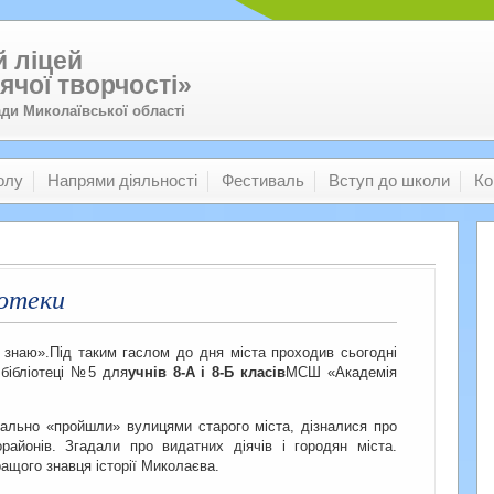
 ліцей
ячої творчості»
ади Миколаївської області
олу
Напрями діяльності
Фестиваль
Вступ до школи
Ко
іотеки
я знаю».Під таким гаслом до дня міста проходив сьогодні
 бібліотеці №5 для
учнів 8-А і 8-Б класів
МСШ «Академія
туально «пройшли» вулицями старого міста, дізналися про
районів. Згадали про видатних діячів і городян міста.
ащого знавця історії Миколаєва.