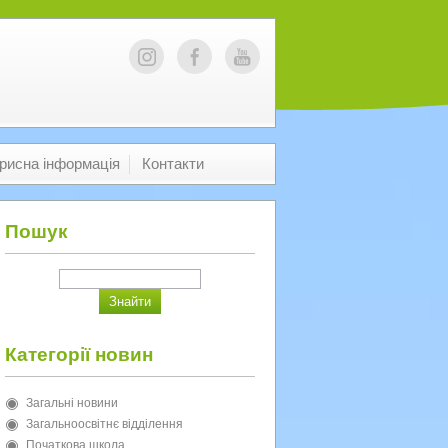
рисна інформація
Контакти
Пошук
Категорії новин
Загальні новини
Загальноосвітнє відділення
Початкова школа