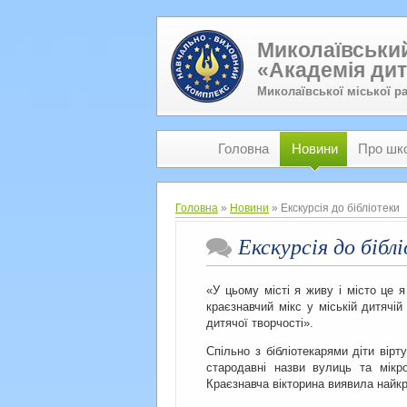
Миколаївський
«Академія дит
Миколаївської міської р
Головна
Новини
Про шк
Головна
»
Новини
» Екскурсія до бібліотеки
Екскурсія до бібл
«У цьому місті я живу і місто це 
краєзнавчий мікс у міській дитячій
дитячої творчості».
Спільно з бібліотекарями діти вір
стародавні назви вулиць та мікро
Краєзнавча вікторина виявила найкр