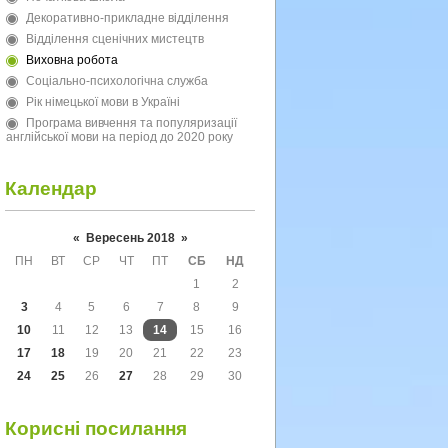
Декоративно-прикладне відділення
Відділення сценічних мистецтв
Виховна робота
Соціально-психологічна служба
Рік німецької мови в Україні
Програма вивчення та популяризації
англійської мови на період до 2020 року
Календар
«
Вересень 2018
»
ПН
ВТ
СР
ЧТ
ПТ
СБ
НД
1
2
3
4
5
6
7
8
9
10
11
12
13
14
15
16
17
18
19
20
21
22
23
24
25
26
27
28
29
30
Корисні посилання