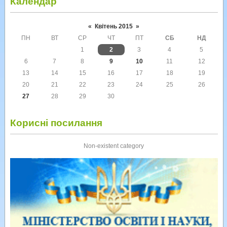
Календар
«
Квітень 2015
»
ПН
ВТ
СР
ЧТ
ПТ
СБ
НД
1
2
3
4
5
6
7
8
9
10
11
12
13
14
15
16
17
18
19
20
21
22
23
24
25
26
27
28
29
30
Корисні посилання
Non-existent category