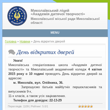
Миколаївський ліцей
«Академія дитячої творчості»
Миколаївської міської ради Миколаївської
області
MENU
Головна
»
Новини
» День відкритих дверей
День відкритих дверей
Увага!
Миколаївська спеціалізована школа «Академія дитячої
творчості» та Миколаївський академічний коледж
4 квітня
2015 року о 10 годині
проводять День відкритих дверей за
адресою:
м. Миколаїв, вул. Олійника, 36.
Запрошуємо батьків майбутніх першокласників та
випускників 9-х,
11-х класів, а також усіх зацікавлених.
Телефон для довідок: 22-13-29
Переглядів
:
1109
|
Рейтинг
:
5.0
/
1