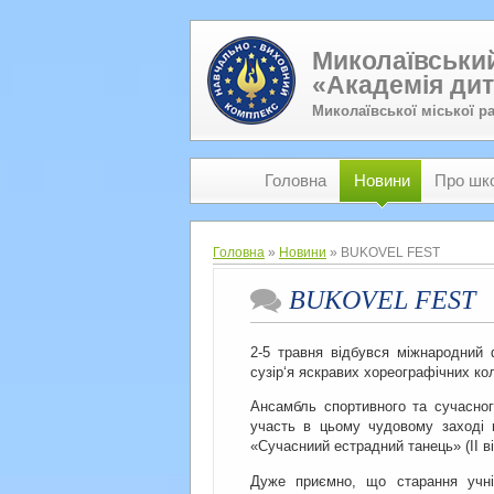
Миколаївський
«Академія дит
Миколаївської міської р
Головна
Новини
Про шк
Головна
»
Новини
» BUKOVEL FEST
BUKOVEL FEST
2-5 травня відбувся міжнародний
сузір‘я яскравих хореографічних кол
Ансамбль спортивного та сучасног
участь в цьому чудовому заході в
«Сучасниий естрадний танець» (ІІ ві
Дуже приємно, що старання учні