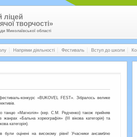
 ліцей
ячої творчості»
ади Миколаївської області
олу
Напрями діяльності
Фестиваль
Вступ до школи
Ко
 фестиваль-конкурс «BUKOVEL FEST». Зібралось велике
ективів.
о танцю «Магнолія» (кер. С.М. Редченко) також прийняв
 жанрах «Бальна хореографія» (ІІІ вікова категорія) та
кова категорія).
в були оцінені на високому рівні! Учасники ансамблю