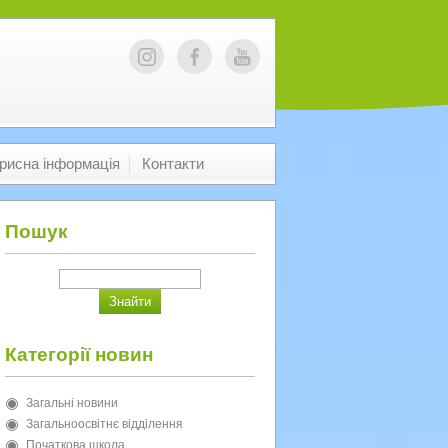
рисна інформація
Контакти
Пошук
Категорії новин
Загальні новини
Загальноосвітнє відділення
Початкова школа