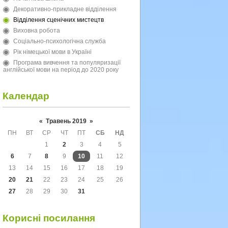
Декоративно-прикладне відділення
Відділення сценічних мистецтв
Виховна робота
Соціально-психологічна служба
Рік німецької мови в Україні
Програма вивчення та популяризації
англійської мови на період до 2020 року
Календар
«
Травень 2019
»
ПН
ВТ
СР
ЧТ
ПТ
СБ
НД
1
2
3
4
5
6
7
8
9
10
11
12
13
14
15
16
17
18
19
20
21
22
23
24
25
26
27
28
29
30
31
Корисні посилання