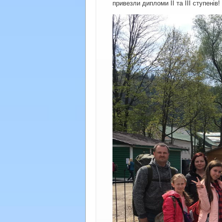
привезли дипломи ІІ та ІІІ ступенів