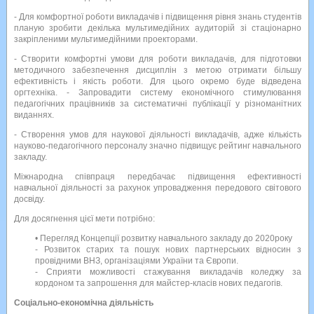
- Для комфортної роботи викладачів і підвищення рівня знань студентів
планую зробити декілька мультимедійних аудиторій зі стаціонарно
закріпленими мультимедійними проекторами.
- Створити комфортні умови для роботи викладачів, для підготовки
методичного забезпечення дисциплін з метою отримати більшу
ефективність і якість роботи. Для цього окремо буде відведена
оргтехніка. - Запровадити систему економічного стимулювання
педагогічних працівників за систематичні публікації у різноманітних
виданнях.
- Створення умов для наукової діяльності викладачів, адже кількість
науково-педагогічного персоналу значно підвищує рейтинг навчального
закладу.
Міжнародна співпраця передбачає підвищення ефективності
навчальної діяльності за рахунок упровадження передового світового
досвіду.
Для досягнення цієї мети потрібно:
• Перегляд Концепції розвитку навчального закладу до 2020року
- Розвиток старих та пошук нових партнерських відносин з
провідними ВНЗ, організаціями України та Європи.
- Сприяти можливості стажування викладачів коледжу за
кордоном та запрошення для майстер-класів нових педагогів.
Соціально-економічна діяльність