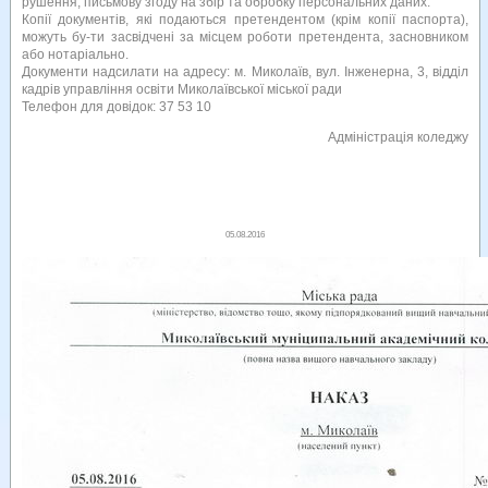
рушення; письмову згоду на збір та обробку персональних даних.
Копії документів, які подаються претендентом (крім копії паспорта),
можуть бу-ти засвідчені за місцем роботи претендента, засновником
або нотаріально.
Документи надсилати на адресу: м. Миколаїв, вул. Інженерна, 3, відділ
кадрів управління освіти Миколаївської міської ради
Телефон для довідок: 37 53 10
Адміністрація коледжу
05.08.2016