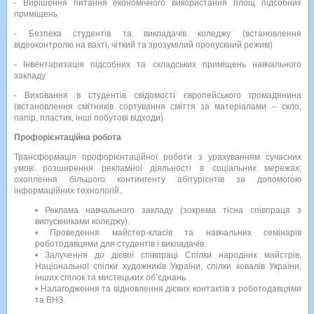
- Вирішення питання економічного використання площ підсобних
приміщень
- Безпека студентів та викладачів коледжу (встановлення
відеоконтролю на вахті, чіткий та зрозумілий пропускний режим)
- Інвентаризація підсобних та складських приміщень навчального
закладу
- Виховання в студентів свідомості європейського громадянина
(встановлення смітників сортування сміття за матеріалами – скло,
папір, пластик, інші побутові відходи)
Профорієнтаційна робота
Трансформація профорієнтаційної роботи з урахуванням сучасних
умов: розширення рекламної діяльності в соціальних мережах;
охоплення більшого контингенту абітурієнтів за допомогою
інформаційних технологій.
• Реклама навчального закладу (зокрема тісна співпраця з
випускниками коледжу).
• Проведення майстер-класів та навчальних семінарів
роботодавцями для студентів і викладачів.
• Залучення до дієвої співпраці Спілки народних майстрів,
Національної спілки художників України, спілки ковалів України,
інших спілок та мистецьких об’єднань.
• Налагодження та відновлення дієвих контактів з роботодавцями
та ВНЗ.