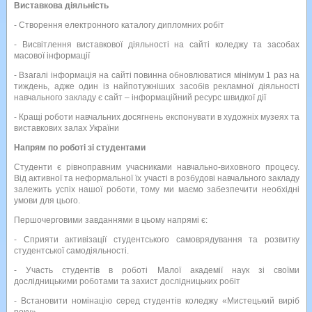
Виставкова діяльність
- Створення електронного каталогу дипломних робіт
- Висвітлення виставкової діяльності на сайті коледжу та засобах
масової інформації
- Взагалі інформація на сайті повинна обновлюватися мінімум 1 раз на
тиждень, адже один із найпотужніших засобів рекламної діяльності
навчального закладу є сайт – інформаційний ресурс швидкої дії
- Кращі роботи навчальних досягнень експонувати в художніх музеях та
виставкових залах України
Напрям по роботі зі студентами
Студенти є рівноправним учасниками навчально-виховного процесу.
Від активної та неформальної їх участі в розбудові навчального закладу
залежить успіх нашої роботи, тому ми маємо забезпечити необхідні
умови для цього.
Першочерговими завданнями в цьому напрямі є:
- Сприяти активізації студентського самоврядування та розвитку
студентської самодіяльності.
- Участь студентів в роботі Малої академії наук зі своїми
дослідницькими роботами та захист дослідницьких робіт
- Встановити номінацію серед студентів коледжу «Мистецький виріб
року»