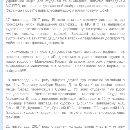
української нації" для студентів та викладачів. Дякуємо викладачам
МОІППО, які провели для нас цей захід та ще раз показали, що наша
"Українська мова" є наймальовничишою й наймилозвучнішою!
17 листопада 2017 року. Вітаємо в стінах коледжу викладачів, що
проходять курси підвищення кваліфікації в МОІППО за напрямом
художньо-естетичного виховання (керівники гуртів сценічних мистецтв:
музики, вокалу, тенцю, театру). Викладачі коледжу гостинно
зустрічають на заняттях де діляться власним педагогічним досвідом та
майстерністю з фахових дисциплін.
17 листопада 2017 року. Цей день був такий насичений подіями! І на
останок, ввечорі, концерт «Proдвижение» з участю нашого студента,
нашої гордості - Мавлонова Каріма. Вітаємого його усім студентсько-
викладацьким колективом з 1 місцем!!! З перемогою тебе Каріме! Ти
найкращій!!!
18 листопада 2017 року відбувся другий тур обласної олімпіади з
дизайну. Перемогу здобули Берест Д. та Кучма К. які посіли перше
місце. Серед переможців і Сухіна Д. Усі вони студенти 4-го курсу
спеціальності "Декоративно-прикладне мистецтво". Студентка
Максимова Д. стала призером олімпіади ввійшовши в 20-ку кращих.
Найкращі вітання викладачам художніх дисциплін Іваницькому А.В.,
Гільовій Р.В., Купцовій Т.М., Гурьєвій Ю.В., Шевченко Т.В., Фроловій Н.В.
(кафедра художніх дисциплін), які готують конкурентноспроможних
фахівців.!!!
21 листопада 2017 року студенти коледжу взяли участь у мітингу