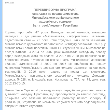
14.08.2018
ПЕРЕДВИБОРНА ПРОГРАМА
кандидата на посаду директора
Миколаївського муніципального
академічного коледжу
Булатової Людмили Георгіївни
Коротко про себе. 47 років. Викладач вищої категорії, викладач-
методист зі дисципліни «Математика», «Інформатика», загальний
педагогічний стаж — 23 роки. Свій трудовий шлях після закінчення
Миколаївського державного педагогічного інституту розпочала 1993 р. у
Миколаївській загальноосвітній школі І-ІІІ ступенів № 3 м. Миколаєва на
посаді вчителя. З 2004 по 2007 роки очолювала методичну роботу
серед викладачів міста та області. З 2007 по 2010 рік працювала на
державній службі в управління освіти і науки Миколаївської державної
обласної адміністрації. З 2010 по 2016 рік прийнята на посаду
методиста Миколаївського державного коледжу економіки та харчових
технологій. З 2016 року працюю на посаді в.о. директора
Миколаївського муніципального академічного коледжу. Домашня
адреса: 54028, м. Миколаїв, вул.. Космонавтів, 77А, кв. 78, дом. тел.
0512 23-75-15.
Новий Закон України «Про вищу освіту» передбачає докорінні зміни в
діяльності коледжу. Програма, що пропонується до вашого розгляду,
розкриває моє бачення подальшого розвитку нашого коледжу. ЇЇ
реалізація, безумовно, не можлива без участі всіх його педпрацівників,
співробітників та студентів.