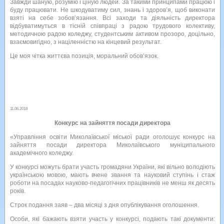
Завжди шаную, розумію і ціную людей. За такими принципами працюю і
буду працювати. Не шкодуватиму сил, знань і здоров’я, щоб виконати
взяті на себе зобов’язання. Всі заходи та діяльність директора
відбуватимуться в тісній співпраці з радою трудового колективу,
методичною радою коледжу, студентським активом прозоро, доцільно,
взаємовигідно, з націленністю на кінцевий результат.
Це моя чітка життєва позиція, моральний обов’язок.
11.06.2018
Конкурс на зайняття посади директора
«Управління освіти Миколаївської міської ради оголошує конкурс на
зайняття посади директора Миколаївського муніципального
академічного коледжу.
У конкурсі можуть брати участь громадяни України, які вільно володіють
українською мовою, мають вчене звання та науковий ступінь і стаж
роботи на посадах науково-педагогічних працівників не менш як десять
років.
Строк подання заяв – два місяці з дня опублікування оголошення.
Особи, які бажають взяти участь у конкурсі, подають такі документи: