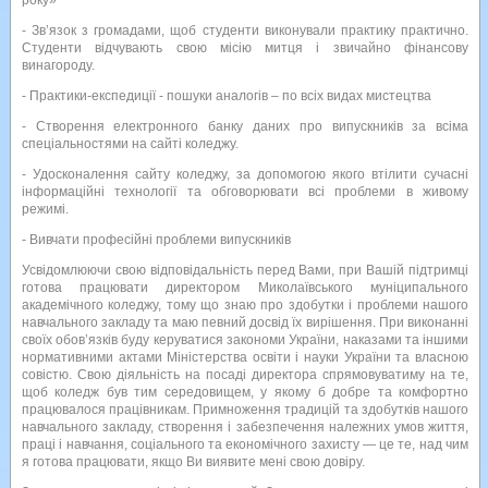
- Зв’язок з громадами, щоб студенти виконували практику практично.
Студенти відчувають свою місію митця і звичайно фінансову
винагороду.
- Практики-експедиції - пошуки аналогів – по всіх видах мистецтва
- Створення електронного банку даних про випускників за всіма
спеціальностями на сайті коледжу.
- Удосконалення сайту коледжу, за допомогою якого втілити сучасні
інформаційні технології та обговорювати всі проблеми в живому
режимі.
- Вивчати професійні проблеми випускників
Усвідомлюючи свою відповідальність перед Вами, при Вашій підтримці
готова працювати директором Миколаївського муніципального
академічного коледжу, тому що знаю про здобутки і проблеми нашого
навчального закладу та маю певний досвід їх вирішення. При виконанні
своїх обов’язків буду керуватися закономи України, наказами та іншими
нормативними актами Міністерства освіти і науки України та власною
совістю. Свою діяльність на посаді директора спрямовуватиму на те,
щоб коледж був тим середовищем, у якому б добре та комфортно
працювалося працівникам. Примноження традицій та здобутків нашого
навчального закладу, створення і забезпечення належних умов життя,
праці і навчання, соціального та економічного захисту — це те, над чим
я готова працювати, якщо Ви виявите мені свою довіру.