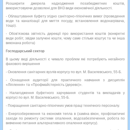
Розширити джерела надходження позабюджетних коштів,
використовуючи дозволені для ВНЗ види економічної діяльності.
- Облаштування буфету згідно саніторно-гігієнічних вимог (проведення
води та каналізації для миття посуду, встановлення водонагрівача,
тощо).
- Обов’язкова звітність дирекції про використання коштів (конкретні
види робіт, звідки залучені кошти, чому саме стільки коштує та чи інша
виконана робота)
Господарський сектор
В цьому виді діяльності є чимало проблем які потребують негайного
фахового вирішення
- Оновлення санітарних вузлів корпусу по вул. М. Василевського, 55-Б.
- Оснащення аудиторії для практичного навчання з дисциплін
«Ліплення» та «Профмайстерність (дерево)».
- Налагодження буфетного харчування студентів та викладачів у
корпусі по вул. М. Василевського, 55-Б.
- Покращення санітарно-гігієнічних умов праці технічного персоналу.
- Енергозбереження та економія тепла в (заміна вікон, профілактичні
заходи по ремонту системи опалення, водозабезпечення, робота по
вивченню питання альтернативного опалення корпусу).