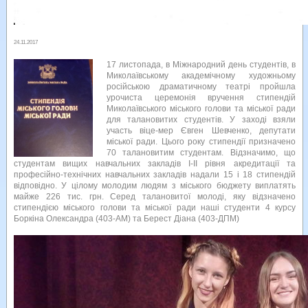
24.11.2017
17 листопада, в Міжнародний день студентів, в
Миколаївському академічному художньому
російською драматичному театрі пройшла
урочиста церемонія вручення стипендій
Миколаївського міського голови та міської ради
для талановитих студентів. У заході взяли
участь віце-мер Євген Шевченко, депутати
міської ради. Цього року стипендії призначено
70 талановитим студентам. Відзначимо, що
студентам вищих навчальних закладів І-ІІ рівня акредитації та
професійно-технічних навчальних закладів надали 15 і 18 стипендій
відповідно. У цілому молодим людям з міського бюджету виплатять
майже 226 тис. грн. Серед талановитої молоді, яку відзначено
стипендією міського голови та міської ради наші студенти 4 курсу
Боркіна Олександра (403-АМ) та Берест Діана (403-ДПМ)