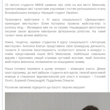
23 лютого студенти ММАК заявили про себе на все місто Миколаїв,
презентувавши свої талантами учасникам і гостям регіонального етапу
Всеукраїнського конкурсу «Кращий студент України».
Талановита майстриня з IV курсу спеціальності «Декоративно-
прикладне мистецтво» Білик Катерина провела майстер-клас із
розпису яєць – Великдень вже не за горами. Нашвидкуруч виготовлені
писанки своєю вразили ювелірною філігранною роботою. На такий
талант чекає велике майбутнє.
Ніжна, тендітна, чарівна студентка ІІ курсу спеціальності «Акторське
мистецтво» Ангеліна Ковтун представила свою громадську діяльність,
таланти й загалом багатогранність особистості власне в конкурсі з-
поміж представників інших ВНЗ Миколаєва. Найбільше схвальних
відгуків і бурхливих овацій отримав чуттєвий контемп, який Ангеліна
майстерно виконала, незважаючи на нещодавню травму.
Наша головна перемога в цьому конкурсі – командна участь. Дякую
групі підтримці, до якої увійшли студенти всіх курсів, творчій креативній
команді зі створення відеоматеріалів для участі в конкурсі – Сичовій
Лоліті, Боркіній Олександрій, Піддубняку Олексію.
Разом ми зможемо підкорити ще багато творчих вершин!