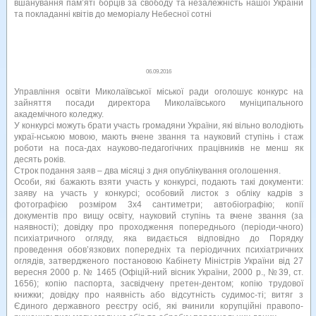
вшанування пам’яті борців за свободу та незалежність нашої України
та покладанні квітів до меморіалу Небесної сотні
06.09.2016
Управління освіти Миколаївської міської ради оголошує конкурс на
зайняття посади директора Миколаївського муніципального
академічного коледжу.
У конкурсі можуть брати участь громадяни України, які вільно володіють
украї-нською мовою, мають вчене звання та науковий ступінь і стаж
роботи на поса-дах науково-педагогічних працівників не менш як
десять років.
Строк подання заяв – два місяці з дня опублікування оголошення.
Особи, які бажають взяти участь у конкурсі, подають такі документи:
заяву на участь у конкурсі; особовий листок з обліку кадрів з
фотографією розміром 3x4 сантиметри; автобіографію; копії
документів про вищу освіту, науковий ступінь та вчене звання (за
наявності); довідку про проходження попереднього (періоди-чного)
психіатричного огляду, яка видається відповідно до Порядку
проведення обов’язкових попередніх та періодичних психіатричних
оглядів, затвердженого постановою Кабінету Міністрів України від 27
вересня 2000 р. № 1465 (Офіцій-ний вісник України, 2000 р., №39, ст.
1656); копію паспорта, засвідчену претен-дентом; копію трудової
книжки; довідку про наявність або відсутність судимос-ті; витяг з
Єдиного державного реєстру осіб, які вчинили корупційні правопо-