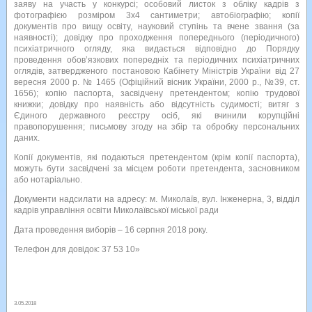
заяву на участь у конкурсі; особовий листок з обліку кадрів з
фотографією розміром 3x4 сантиметри; автобіографію; копії
документів про вищу освіту, науковий ступінь та вчене звання (за
наявності); довідку про проходження попереднього (періодичного)
психіатричного огляду, яка видається відповідно до Порядку
проведення обов’язкових попередніх та періодичних психіатричних
оглядів, затвердженого постановою Кабінету Міністрів України від 27
вересня 2000 р. № 1465 (Офіційний вісник України, 2000 р., №39, ст.
1656); копію паспорта, засвідчену претендентом; копію трудової
книжки; довідку про наявність або відсутність судимості; витяг з
Єдиного державного реєстру осіб, які вчинили корупційні
правопорушення; письмову згоду на збір та обробку персональних
даних.
Копії документів, які подаються претендентом (крім копії паспорта),
можуть бути засвідчені за місцем роботи претендента, засновником
або нотаріально.
Документи надсилати на адресу: м. Миколаїв, вул. Інженерна, 3, відділ
кадрів управління освіти Миколаївської міської ради
Дата проведення виборів – 16 серпня 2018 року.
Телефон для довідок: 37 53 10»
3.05.2018