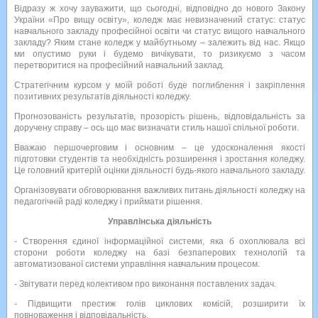
Відразу ж хочу зауважити, що сьогодні, відповідно до нового Закону
України «Про вищу освіту», коледж має невизначений статус: статус
навчального закладу професійної освіти чи статус вищого навчального
закладу? Яким стане коледж у майбутньому – залежить від нас. Якщо
ми опустимо руки і будемо вичікувати, то ризикуємо з часом
перетворитися на професійний навчальний заклад.
Стратегічним курсом у моїй роботі буде поглиблення і закріплення
позитивних результатів діяльності коледжу.
Прогнозованість результатів, прозорість рішень, відповідальність за
доручену справу – ось що має визначати стиль нашої спільної роботи.
Вважаю першочерговим і основним – це удосконалення якості
підготовки студентів та необхідність розширення і зростання коледжу.
Це головний критерій оцінки діяльності будь-якого навчального закладу.
Організовувати обговорювання важливих питань діяльності коледжу на
педагогічній раді коледжу і приймати рішення.
Управлінська діяльність
- Створення єдиної інформаційної системи, яка б охоплювала всі
сторони роботи коледжу на базі безпаперових технологій та
автоматизованої системи управління навчальним процесом.
- Звітувати перед колективом про виконання поставлених задач.
- Підвищити престиж голів циклових комісій, розширити їх
повноваження і відповідальність.