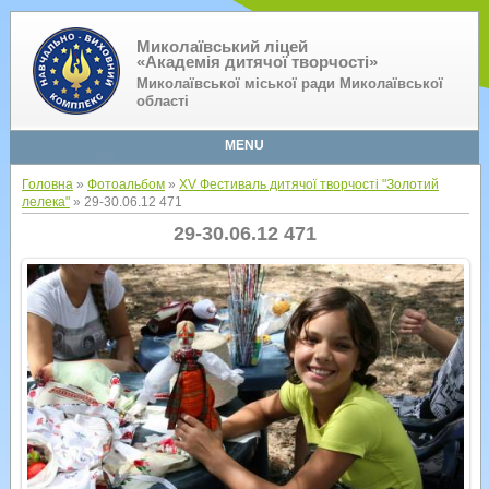
Миколаївський ліцей
«Академія дитячої творчості»
Миколаївської міської ради Миколаївської
області
MENU
Головна
»
Фотоальбом
»
XV Фестиваль дитячої творчості "Золотий
лелека"
» 29-30.06.12 471
29-30.06.12 471