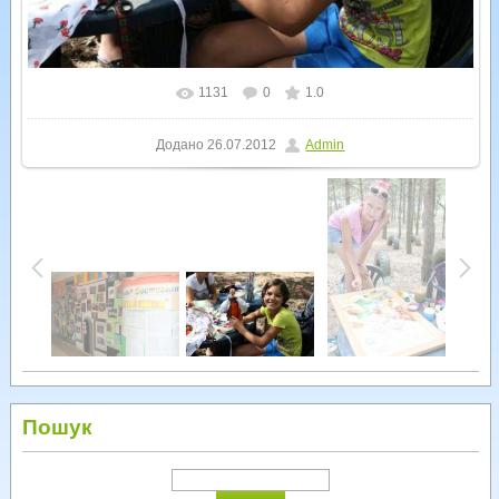
1131
0
1.0
У реальному розмірі
800x533
/ 252.1Kb
Додано
26.07.2012
Admin
Пошук